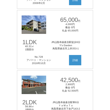
2006年2月
65,000
円
4,000円
敷金 0円
礼金 65,000円
1LDK
JR山陰本線倉吉駅徒歩9分
Y's Garden
40.31㎡
鳥取県倉吉市上井353-1
1階部分
No.728
アパート・マンション
詳細
2016年10月
42,500
円
2,900円
敷金 0円
礼金 52,500円
2LDK
JR山陰本線倉吉駅車8分
ＹａＭａＴｏ
58.86㎡
鳥取県倉吉市下余戸143-2
2階部分