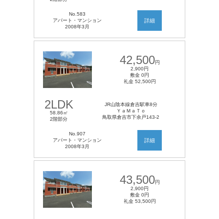
No.583
アパート・マンション
詳細
2008年3月
42,500
円
2,900円
敷金 0円
礼金 52,500円
2LDK
JR山陰本線倉吉駅車8分
ＹａＭａＴｏ
58.86㎡
鳥取県倉吉市下余戸143-2
2階部分
No.907
アパート・マンション
詳細
2008年3月
43,500
円
2,900円
敷金 0円
礼金 53,500円