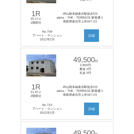
1R
JR山陰本線倉吉駅徒歩5分
alpha・THE・TERRACE 駅南通り
20.17㎡
鳥取県倉吉市上井347-23
1階部分
No.709
アパート・マンション
詳細
2021年2月
49,500
円
3,800円
敷金 0円
礼金 0円
1R
JR山陰本線倉吉駅徒歩5分
alpha・THE・TERRACE 駅南通り
21.87㎡
鳥取県倉吉市上井347-23
2階部分
No.710
アパート・マンション
詳細
2021年2月
49,500