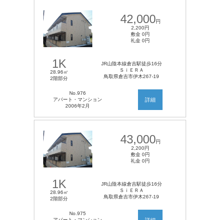
42,000
円
2,200円
敷金 0円
礼金 0円
1K
JR山陰本線倉吉駅徒歩16分
ＳｉＥＲＡ
28.96㎡
鳥取県倉吉市伊木267-19
2階部分
No.976
アパート・マンション
詳細
2006年2月
43,000
円
2,200円
敷金 0円
礼金 0円
1K
JR山陰本線倉吉駅徒歩16分
ＳｉＥＲＡ
28.96㎡
鳥取県倉吉市伊木267-19
2階部分
No.975
アパート・マンション
詳細