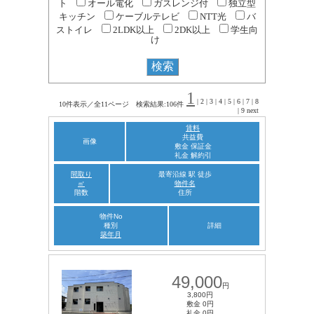
ト
オール電化
ガスレンジ付
独立型
キッチン
ケーブルテレビ
NTT光
バ
ストイレ
2LDK以上
2DK以上
学生向
け
1
|
2
|
3
|
4
|
5
|
6
|
7
|
8
10件表示／全11ページ 検索結果:106件
|
9
next
賃料
共益費
画像
敷金 保証金
礼金 解約引
間取り
最寄沿線 駅 徒歩
㎡
物件名
階数
住所
物件No
種別
詳細
築年月
49,000
円
3,800円
敷金 0円
礼金 0円