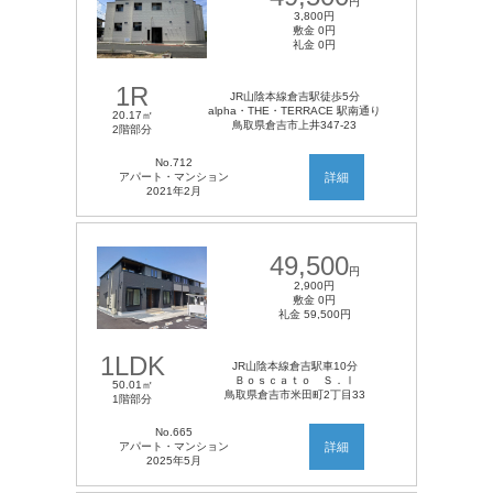
円
3,800円
敷金 0円
礼金 0円
1R
JR山陰本線倉吉駅徒歩5分
alpha・THE・TERRACE 駅南通り
20.17㎡
鳥取県倉吉市上井347-23
2階部分
No.712
アパート・マンション
詳細
2021年2月
49,500
円
2,900円
敷金 0円
礼金 59,500円
1LDK
JR山陰本線倉吉駅車10分
Ｂｏｓｃａｔｏ Ｓ．Ⅰ
50.01㎡
鳥取県倉吉市米田町2丁目33
1階部分
No.665
アパート・マンション
詳細
2025年5月