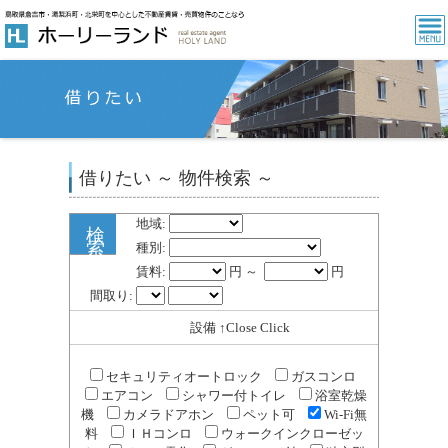
借りたい ～ 物件検索 ～
地域:
検
索
種別:
賃料:
円 ～
円
間取り:
設備 ↑Close Click
セキュリティオートロック
ガスコンロ
エアコン
シャワー付トイレ
浴室乾燥
機
カメラドアホン
ペット可
Wi-Fi無
料
ＩＨコンロ
ウォークインクローゼッ