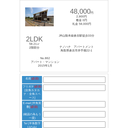
48,000
円
2,900円
敷金 0円
礼金 58,000円
JR山陰本線倉吉駅徒歩33分
2LDK
58.21㎡
ナノハナ アパートメント
2階部分
鳥取県倉吉市井手畑22-1
No.862
アパート・マンション
2015年1月
名前
(必須)
フリガナ
(必須)
[全角カタカ
ナ・全角スペ
ース]
E-mail
[半角英
数]
(必須)
(確認の為もう
一度)
Tel
[半角数字
[-]のみ]