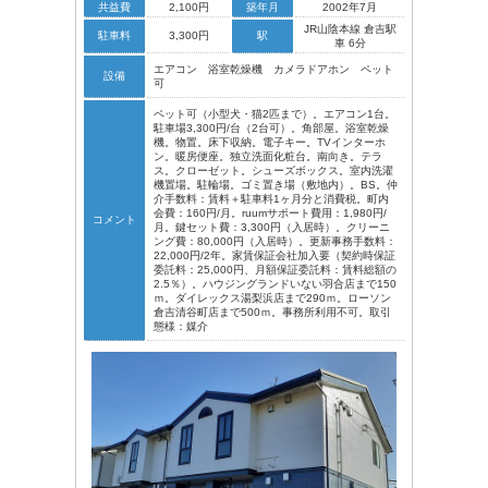
共益費
2,100円
築年月
2002年7月
JR山陰本線 倉吉駅
駐車料
3,300円
駅
車 6分
エアコン 浴室乾燥機 カメラドアホン ペット
設備
可
ペット可（小型犬・猫2匹まで）。エアコン1台。
駐車場3,300円/台（2台可）。角部屋。浴室乾燥
機。物置。床下収納。電子キー。TVインターホ
ン。暖房便座。独立洗面化粧台。南向き。テラ
ス。クローゼット。シューズボックス。室内洗濯
機置場。駐輪場。ゴミ置き場（敷地内）。BS。仲
介手数料：賃料＋駐車料1ヶ月分と消費税。町内
会費：160円/月。ruumサポート費用：1,980円/
コメント
月。鍵セット費：3,300円（入居時）。クリーニ
ング費：80,000円（入居時）。更新事務手数料：
22,000円/2年。家賃保証会社加入要（契約時保証
委託料：25,000円、月額保証委託料：賃料総額の
2.5％）。ハウジングランドいない羽合店まで150
ｍ。ダイレックス湯梨浜店まで290ｍ。ローソン
倉吉清谷町店まで500ｍ。事務所利用不可。取引
態様：媒介