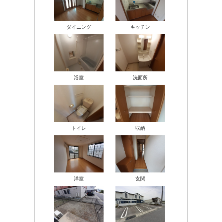
ダイニング
キッチン
浴室
洗面所
トイレ
収納
洋室
玄関