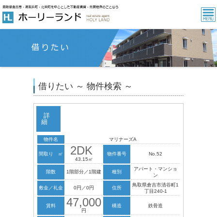
借りたい ～ 物件検索 ～
詳
細
物件名
マリナーズA
2DK
間取り ㎡
物件番号
No.52
43.15㎡
アパート・マンショ
階数
1階部分／1階建
種別
ン
鳥取県倉吉市清谷町1
敷金／礼金
0円／0円
住所
丁目240-1
47,000
賃料
構造
鉄骨造
円