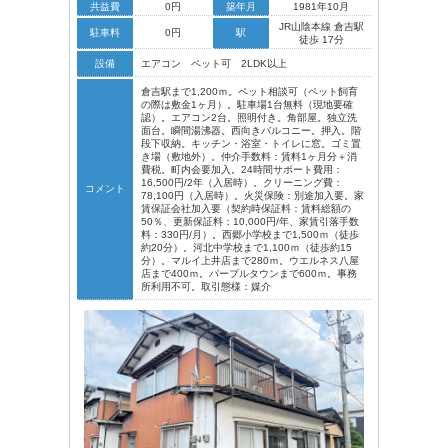
共益費
0円
築年月
1981年10月
JR山陰本線 倉吉駅
駐車料
0円
駅
徒歩 17分
設備
エアコン ペット可 2LDK以上
倉吉駅まで1,200ｍ。ペット相談可（ペット飼育
の際は敷金1ヶ月）。駐車場1台無料（現地要確
認）。エアコン2台。照明付き。角部屋。独立洗
面台。瞬間湯沸器。西向きバルコニー。押入。階
段下収納。キッチン・浴室・トイレに窓。ゴミ置
き場（敷地外）。仲介手数料：賃料1ヶ月分＋消
費税。町内会要加入。24時間サポート費用：
16,500円/2年（入居時）。クリーニング費：
コメント
78,100円（入居時）。火災保険：別途加入要。家
賃保証会社加入要（契約時保証料：賃料総額の
50％、更新保証料：10,000円/年、家賃引落手数
料：330円/月）。西郷小学校まで1,500ｍ（徒歩
約20分）。河北中学校まで1,100ｍ（徒歩約15
分）。マルイ上井店まで280ｍ。ウエルネス八屋
店まで400ｍ。パープルタウンまで600ｍ。事務
所利用不可。取引態様：媒介