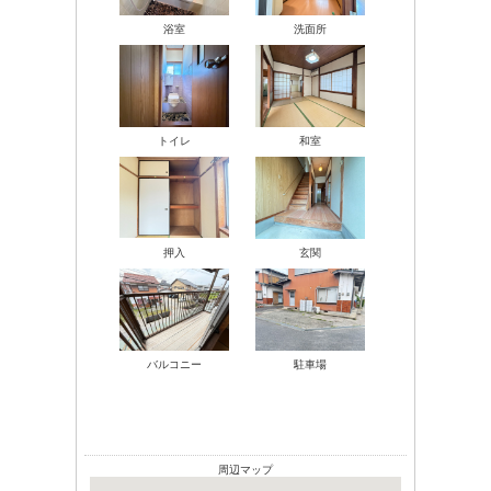
浴室
洗面所
トイレ
和室
押入
玄関
バルコニー
駐車場
周辺マップ