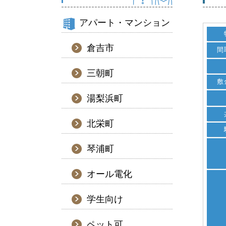
アパート・マンション
倉吉市
間
三朝町
敷
湯梨浜町
北栄町
琴浦町
オール電化
学生向け
ペット可