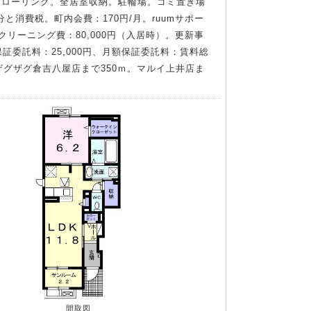
フローリング。全居室収納。駐輪場。ゴミ置き場
と消費税。町内会費：170円/月。ruumサポー
。クリーニング費：80,000円（入居時）。更新事
保証委託料：25,000円、月額保証委託料：賃料総
ザグザグ倉吉八屋店まで350ｍ。マルイ上井店ま
間取図