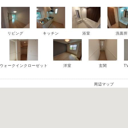
リビング
キッチン
浴室
洗面所
ウォークインクローゼット
洋室
玄関
T
周辺マップ