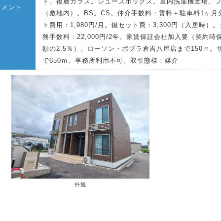
ト。複層ガラス。シューズボックス。室内洗濯機置場。
コメント
（敷地内）。BS。CS。仲介手数料：賃料＋駐車料1ヶ月分
ト費用：1,980円/月。鍵セット費：3,300円（入居時）
務手数料：22,000円/2年。家賃保証会社加入要（契約時
額の2.5％）。ローソン・ポプラ倉吉八屋店まで150ｍ。
で650ｍ。事務所利用不可。取引態様：媒介
外観