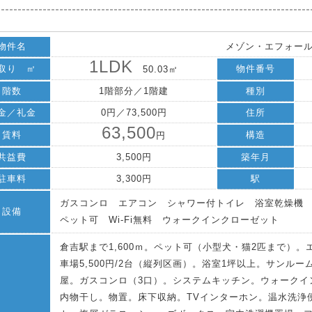
物件名
メゾン・エフォール
1LDK
取り ㎡
物件番号
50.03㎡
階数
1階部分／1階建
種別
金／礼金
0円／73,500円
住所
63,500
賃料
構造
円
共益費
3,500円
築年月
駐車料
3,300円
駅
ガスコンロ エアコン シャワー付トイレ 浴室乾燥機
設備
ペット可 Wi-Fi無料 ウォークインクローゼット
倉吉駅まで1,600ｍ。ペット可（小型犬・猫2匹まで）。エ
車場5,500円/2台（縦列区画）。浴室1坪以上。サン
屋。ガスコンロ（3口）。システムキッチン。ウォークイ
内物干し。物置。床下収納。TVインターホン。温水洗浄