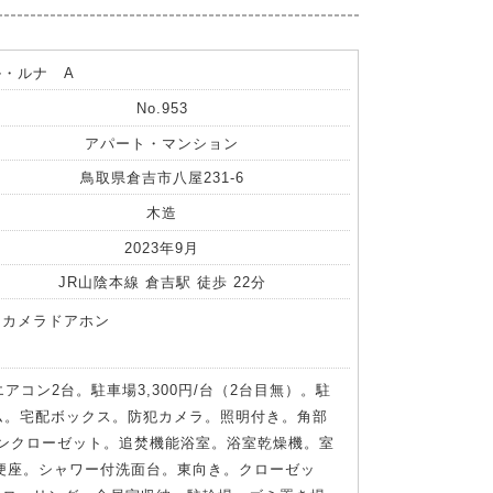
・ルナ A
No.953
アパート・マンション
鳥取県倉吉市八屋231-6
木造
2023年9月
JR山陰本線 倉吉駅 徒歩 22分
 カメラドアホン
アコン2台。駐車場3,300円/台（2台目無）。駐
ルーム。宅配ボックス。防犯カメラ。照明付き。角部
ンクローゼット。追焚機能浴室。浴室乾燥機。室
便座。シャワー付洗面台。東向き。クローゼッ